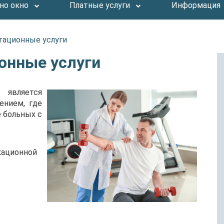
но окно
Платные услуги
Информация
тационные услуги
онные услуги
 является
ением, где
 больных с
кационной