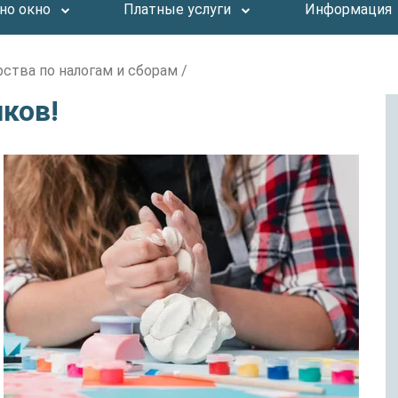
но окно
Платные услуги
Информация
ства по налогам и сборам
/
ков!